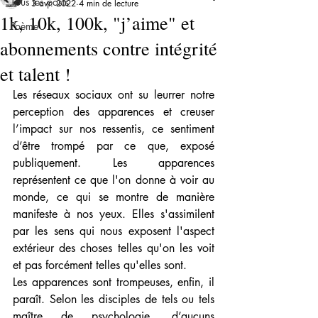
Tous les posts
3 avr. 2022
4 min de lecture
1k, 10k, 100k, "j’aime" et
Poème
abonnements contre intégrité
et talent !
Les réseaux sociaux ont su leurrer notre 
perception des apparences et creuser 
l’impact sur nos ressentis, ce sentiment 
d’être trompé par ce que, exposé 
publiquement. Les apparences 
représentent ce que l'on donne à voir au 
monde, ce qui se montre de manière 
manifeste à nos yeux. Elles s'assimilent 
par les sens qui nous exposent l'aspect 
extérieur des choses telles qu'on les voit 
et pas forcément telles qu'elles sont. 
Les apparences sont trompeuses, enfin, il 
paraît. Selon les disciples de tels ou tels 
maître de psychologie, d’aucuns 