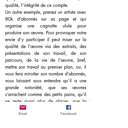
qualité, l’intégrité de ce compte. 
Un autre exemple, prenez un artiste avec 
80k d’abonnés sur sa page et qui 
organise une cagnotte ulule pour 
produire son œuvre. Pour provoquer votre 
envie d’y participer il peut miser sur la 
qualité de l’œuvre via des extraits, des 
présentations de son travail, de son 
parcours, de la vie de l’œuvre, bref, 
mettre son travail au premier plan, ou, il 
vous fera miroiter son nombre d’abonnés, 
vous laissant sous entendre qu’il a une 
grande notoriété, que ses œuvres 
s’arrachent comme des petits pains, qu’il 
ne reste quasi plus de places, que la 
cagnotte a déjà atteint 150% …
Email
Facebook
Avant de cliquer sur le bouton payer, 
vérifiez le nombre de contributeurs  