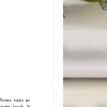
iciers nazis en 
iquée, Jacob  le 