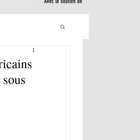
Avec le soutien de
ricains
e sous