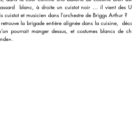
assard  blanc, à droite un cuistot noir ... il vient des U
fois cuistot et musicien dans l’orchestre de Briggs Arthur ?
etrouve la brigade entière alignée dans la cuisine,  déco
u’on pourrait manger dessus, et costumes blancs de chi
ande».