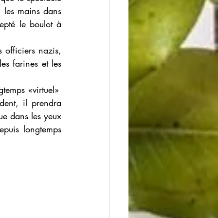
, les mains dans 
pté le boulot à 
officiers nazis, 
 farines et les 
temps «virtuel»  
ent, il prendra 
ue dans les yeux 
epuis longtemps 