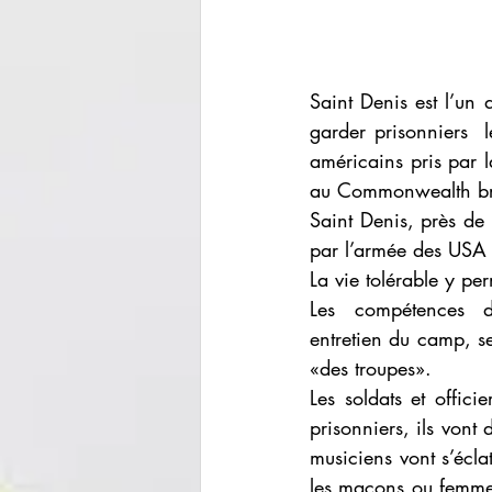
Saint Denis est l’un
garder prisonniers  l
américains pris par 
au Commonwealth br
Saint Denis, près de 
par l’armée des USA
La vie tolérable y perm
Les  compétences  de
entretien du camp, se
«des troupes».
Les soldats et offici
prisonniers, ils vont 
musiciens vont s’écla
les maçons ou femmes