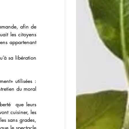
emande, afin de 
ait les citoyens 
ens appartenant 
’à sa libération 
nt» utilisées : 
tretien du moral 
berté  que leurs 
ont cuisiner, les 
les sans grades, 
ue le spectacle 