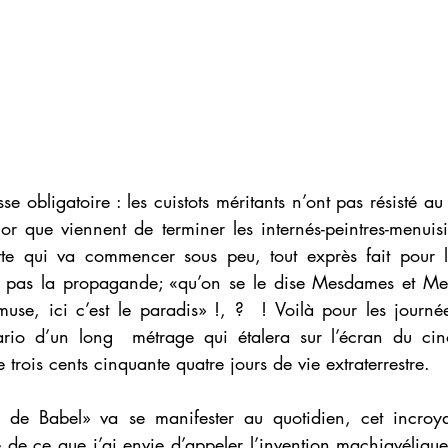
sse obligatoire : les cuistots méritants n’ont pas résisté au 
r que viennent de terminer les internés-peintres-menuisie
tte qui va commencer sous peu, tout exprès fait pour le
 pas la propagande; «qu’on se le dise Mesdames et Messi
muse, ici c’est le paradis» !, ?  ! Voilà pour les journé
ario d’un long  métrage qui étalera sur l’écran du cin
e trois cents cinquante quatre jours de vie extraterrestre.
ur de Babel» va se manifester au quotidien, cet incroy
de ce que j’ai envie d’appeler l’invention machiavélique