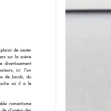
plaisir de sauter 
rs sur la scène 
 divertissement 
eurs, ici  l’on 
es de Jacob, du 
oche où il a le 
able romantisme 
 de «l’opéra des 