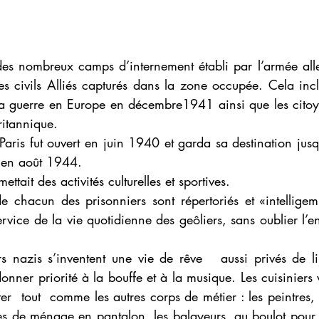
 des nombreux camps d’internement établi par l’armée all
es civils Alliés capturés dans la zone occupée. Cela inclu
la guerre en Europe en décembre1941 ainsi que les citoy
itannique.
Paris fut ouvert en juin 1940 et garda sa destination jusqu
 en août 1944.
ettait des activités culturelles et sportives.
 chacun des prisonniers sont répertoriés et «intelligemme
rvice de la vie quotidienne des geôliers, sans oublier l’en
ers nazis s’inventent une vie de rêve   aussi privés de li
donner priorité à la bouffe et à la musique. Les cuisiniers v
ter  tout  comme les autres corps de métier : les peintres, 
 de ménage en pantalon, les balayeurs, au boulot pour q