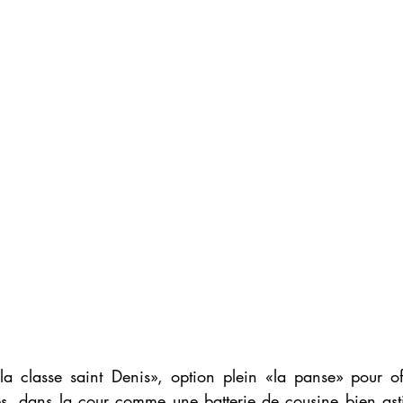
a classe saint Denis», option plein «la panse» pour off
hés, dans la cour comme une batterie de cousine bien ast