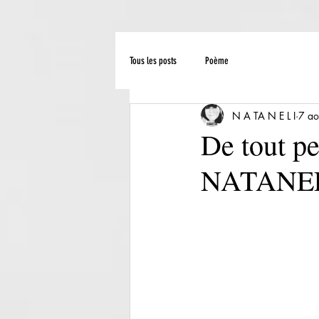
Tous les posts
Poème
N A TA N E L I
7 ao
De tout p
NATANE