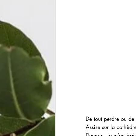
De tout perdre ou de 
Assise sur la cathèdr
Demain, je m’en irais 