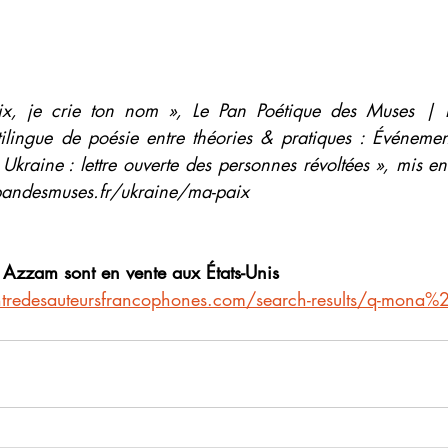
aix, je crie ton nom », Le Pan Poétique des Muses | Re
tilingue de poésie entre théories & pratiques : Événement
Ukraine : lettre ouverte des personnes révoltées », mis en
andesmuses.fr/ukraine/ma-paix
Azzam sont en vente aux États-Unis 
tredesauteursfrancophones.com/search-results/q-mon