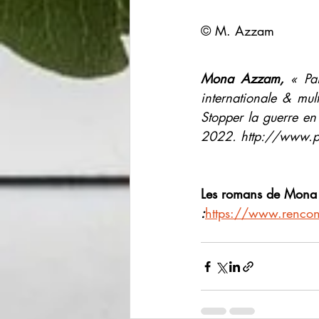
© ​M. Azzam
Mona Azzam,
 « ​P
internationale & mul
Stopper la guerre en 
2022. http://www.p
Les romans de Mona 
:
https://www.rencon