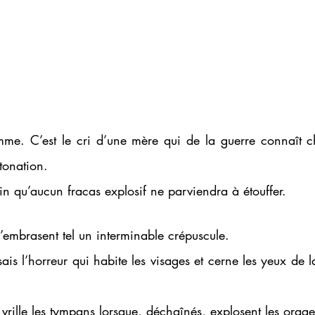
emme. C’est le cri d’une mère qui de la guerre connaît ch
tonation.
ain qu’aucun fracas explosif ne parviendra à étouffer. 
 s’embrasent tel un interminable crépuscule.
 sais l’horreur qui habite les visages et cerne les yeux de 
i vrille les tympans lorsque, déchaînés, explosent les orage