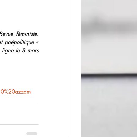
vue féministe, 
 poépolitique « 
 ligne le 8 mars 
a%20%20azzam