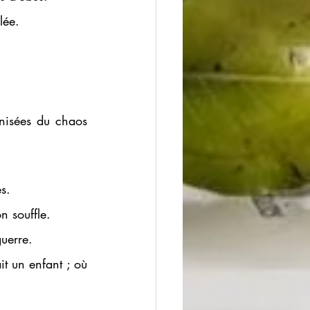
lée. 
anisées du chaos 
s. 
n souffle. 
uerre. 
t un enfant ; où 