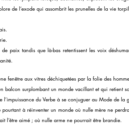
olore de l’exode qui assombrit les prunelles de la vie torpil
ais. 
rie. 
fé de paix tandis que là-bas retentissent les voix déshum
anité. 
une fenêtre aux vitres déchiquetées par la folie des homme
un balcon surplombant un monde vacillant et qui retient so
ire l’impuissance du Verbe à se conjuguer au Mode de la g
 pourtant à réinventer un monde où nulle mère ne perdrai
it l’être aimé ; où nulle arme ne pourrait être brandie. 