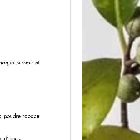
aque sursaut et 
la poudre rapace 
s d’obus. 