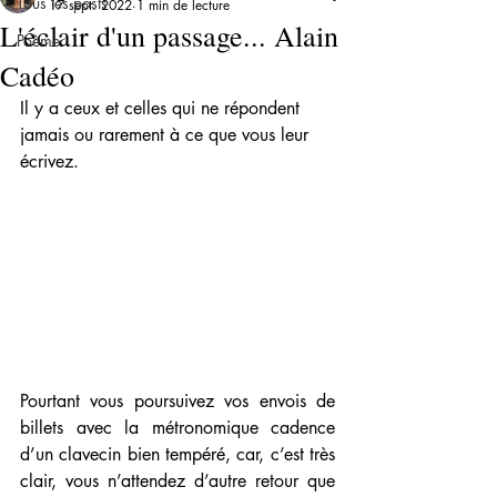
Tous les posts
17 sept. 2022
1 min de lecture
L'éclair d'un passage... Alain
Poème
Cadéo
Il y a ceux et celles qui ne répondent 
jamais ou rarement à ce que vous leur 
écrivez. 
Pourtant vous poursuivez vos envois de 
billets avec la métronomique cadence 
d’un clavecin bien tempéré, car, c’est très 
clair, vous n’attendez d’autre retour que 