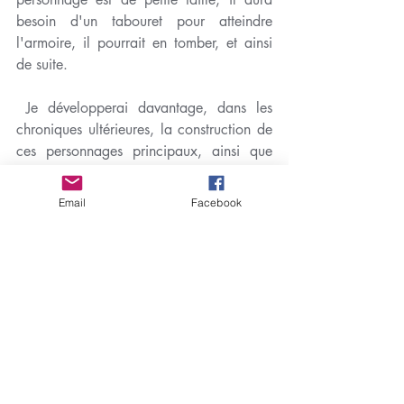
besoin d'un tabouret pour atteindre 
l'armoire, il pourrait en tomber, et ainsi 
de suite. 
 Je développerai davantage, dans les 
chroniques ultérieures, la construction de 
ces personnages principaux, ainsi que 
celle de leurs comparses aux noms qui 
fleurent déjà bon l'aventure : 
Email
Facebook
deutéragoniste, tritagoniste... Mais aussi 
derrière ces personnages principaux, 
d'autres personnages qui seront 
indispensables au bon déroulement du 
récit : des personnages de soutien, des 
personnages secondaires, des figurants.
 En attendant, fermez les yeux et rêvez. 
C'est un après-midi d'été d'où montent 