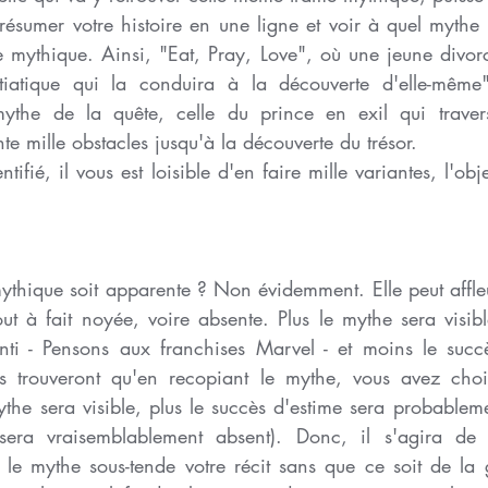
t résumer votre histoire en une ligne et voir à quel mythe 
e mythique. Ainsi, "Eat, Pray, Love", où une jeune divorc
iatique qui la conduira à la découverte d'elle-même" 
the de la quête, celle du prince en exil qui travers
te mille obstacles jusqu'à la découverte du trésor. 
tifié, il vous est loisible d'en faire mille variantes, l'obje
mythique soit apparente ? Non évidemment. Elle peut affleu
ut à fait noyée, voire absente. Plus le mythe sera visibl
ti - Pensons aux franchises Marvel - et moins le succè
ues trouveront qu'en recopiant le mythe, vous avez choisi
ythe sera visible, plus le succès d'estime sera probablemen
era vraisemblablement absent). Donc, il s'agira de tr
le mythe sous-tende votre récit sans que ce soit de la gr