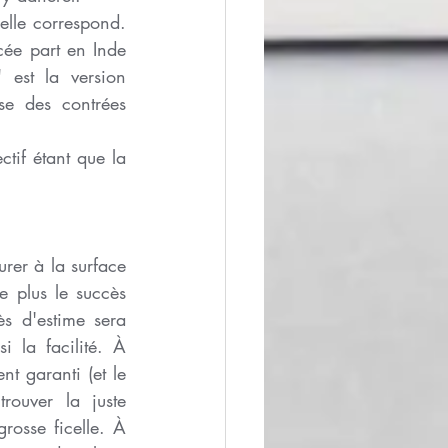
elle correspond. 
ée part en Inde 
est la version 
e des contrées 
ctif étant que la 
rer à la surface 
e plus le succès 
s d'estime sera 
 la facilité. À 
t garanti (et le 
ouver la juste 
osse ficelle. À 