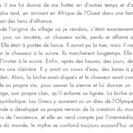
 il me fut donné de me frotter en d'autres temps et d'au
lus tard, en arrivant en Afrique de l'Ouest dans une fam
it des liens d'alliance. 
dé l'origine du village où je résidais, c'était exactement 
un jour, un ancêtre, un chasseur exilé, perdu et affamé a
le était à portée de lance. Il aurait pu la tuer, mais il ne l
iter le chasseur à la suivre. Ils marchèrent longtemps. Elle
'inviter à le suivre. Enfin, après des heures, des jours, d
ans une clairière. Il y avait un cours d'eau, des baies à pr
en. Alors, la biche avait disparu et le chasseur avait compr
de sa propre vie, pour sauver la sienne et lui donner un s
age, son propre clan, qu'il enfante sa lignée. La biche a
 symbolique. Les Grecs y auraient vu un dieu de l'Olympe 
de a développé sa propre version de la création du mond
s de l’existence, et elle en rend compte par l'intermédia
es du monde, le mythe se confond toujours aujourd'hui a