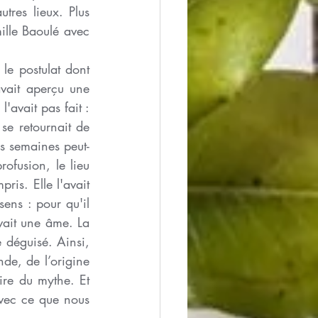
tres lieux. Plus 
ille Baoulé avec 
le postulat dont 
vait aperçu une 
'avait pas fait : 
 se retournait de 
es semaines peut-
ofusion, le lieu 
is. Elle l'avait 
ens : pour qu'il 
vait une âme. La 
déguisé. Ainsi, 
e, de l’origine 
ire du mythe. Et 
vec ce que nous 