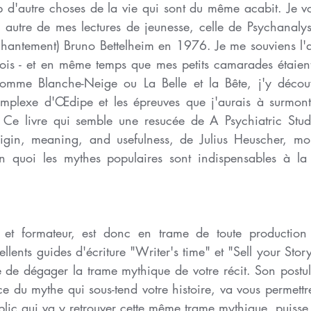
p d'autre choses de la vie qui sont du même acabit. Je vo
autre de mes lectures de jeunesse, celle de Psychanalys
hantement) Bruno Bettelheim en 1976. Je me souviens l'avoi
crois - et en même temps que mes petits camarades étaient
comme Blanche-Neige ou La Belle et la Bête, j'y découv
plexe d'Œdipe et les épreuves que j'aurais à surmonter
. Ce livre qui semble une resucée de A Psychiatric Stu
origin, meaning, and usefulness, de Julius Heuscher, mo
n quoi les mythes populaires sont indispensables à la 
 et formateur, est donc en trame de toute production é
ellents guides d'écriture "Writer's time" et "Sell your Stor
 de dégager la trame mythique de votre récit. Son postulat
 du mythe qui sous-tend votre histoire, va vous permettre d
blic qui va y retrouver cette même trame mythique, puisse