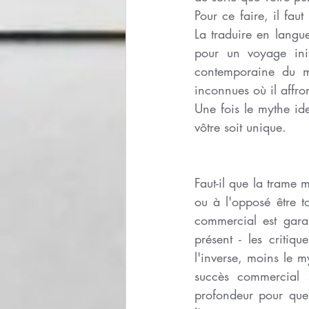
Pour ce faire, il fau
La traduire en langu
pour un voyage init
contemporaine du my
inconnues où il affron
Une fois le mythe iden
vôtre soit unique. 
Faut-il que la trame 
ou à l'opposé être to
commercial est garan
présent - les critiq
l'inverse, moins le m
succès commercial s
profondeur pour que 