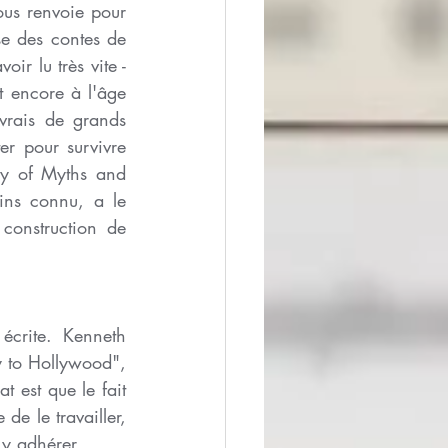
us renvoie pour 
e des contes de 
r lu très vite - 
 encore à l'âge 
rais de grands 
 pour survivre 
dy of Myths and 
ins connu, a le 
construction de 
crite. Kenneth 
y to Hollywood", 
 est que le fait 
e le travailler, 
 y adhérer.