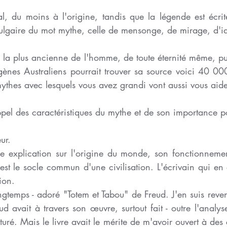
al, du moins à l'origine, tandis que la légende est écrite
vulgaire du mot mythe, celle de mensonge, de mirage, d'i
re la plus ancienne de l'homme, de toute éternité même, pu
ènes Australiens pourrait trouver sa source voici 40 00
mythes avec lesquels vous avez grandi vont aussi vous aide
el des caractéristiques du mythe et de son importance pou
ur.
e explication sur l'origine du monde, son fonctionnement
 est le socle commun d'une civilisation. L'écrivain qui en e
ion. 
 longtemps - adoré "Totem et Tabou" de Freud. J'en suis rev
d avait à travers son œuvre, surtout fait - outre l'analys
rturé. Mais le livre avait le mérite de m'avoir ouvert à des