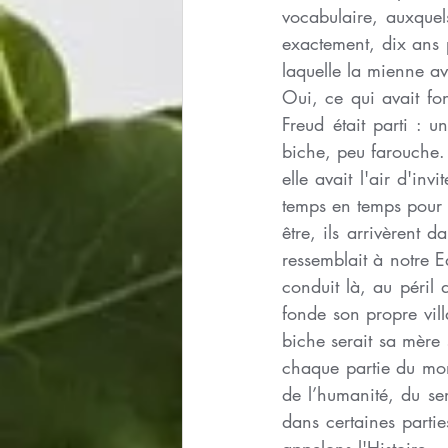
vocabulaire, auxquels
exactement, dix ans p
laquelle la mienne ava
Oui, ce qui avait fon
Freud était parti : 
biche, peu farouche. El
elle avait l'air d'inv
temps en temps pour l
être, ils arrivèrent d
ressemblait à notre Ed
conduit là, au péril 
fonde son propre vill
biche serait sa mère
chaque partie du mon
de l’humanité, du sen
dans certaines parti
appelons l'Histoire.