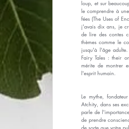
loup, et sur beaucou
le comprendre à une 
fées (The Uses of Enc
j'avais dix ans, je 
de lire des contes 
thèmes comme le com
jusqu'à l'âge adulte
Fairy Tales : their 
mérite de montrer e
l'esprit humain.
Le mythe, fondateur
Atchity, dans ses exc
parle de l'importance
de prendre conscience
de sorte que votre pu