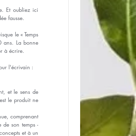
. Et oubliez ici 
dée fausse.
isque le « Temps 
0 ans. La bonne 
r à écrire.
r l'écrivain :
, et le sens de 
st le produit ne 
enue, comprenant 
e de son temps - 
 concepts et à un 