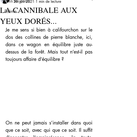
Tous les posts
26 juin 2021
1 min de lecture
LA CANNIBALE AUX
Poème
YEUX DORÉS...
Je me sens si bien à califourchon sur le 
dos des collines de pierre blanche, ici, 
dans ce wagon en équilibre juste au-
dessus de la forêt. Mais tout n’est-il pas 
toujours affaire d’équilibre ? 
On ne peut jamais s’installer dans quoi 
que ce soit, avec qui que ce soit. Il suffit 