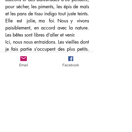
pour sécher, les piments, les épis de maïs 
et les pans de tissu indigo tout juste teints. 
Elle  est  jolie, ma  foi. Nous y  vivons  
paisiblement, en accord avec la nature. 
Les bêtes sont libres d’aller et venir. 
Ici, nous nous entraidons. Les vieilles dont 
je fais partie s’occupent des plus petits. 
Elles nourrissent les poules et les canards, 
tirent les seaux du puits. Elles filent le 
Email
Facebook
coton, également, tissent, cousent et 
brodent les costumes des fêtes. Ce sont 
elles aussi qui soignent, qui cuisinent, 
lavent le linge au ruisseau, ravitaillent le 
bétail, ramassent des fagots, déterrent les 
racines… Les jeunes femmes aident aux 
champs, repiquent, coupent et battent le 
riz. Les hommes chassent, pêchent et 
construisent. Ils sont de remarquables 