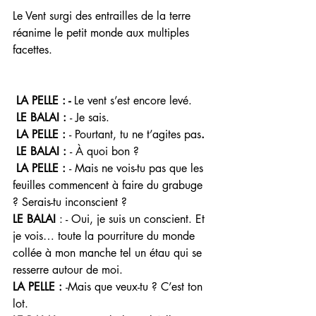
Le Vent surgi des entrailles de la terre 
réanime le petit monde aux multiples 
facettes.
 LA PELLE : - 
Le vent s’est encore levé.
LE BALAI : 
- Je sais.
LA PELLE : 
- Pourtant, tu ne t’agites pas
.
 LE BALAI : 
- À quoi bon ? 
 LA PELLE : 
- Mais ne vois-tu pas que les 
feuilles commencent à faire du grabuge 
? Serais-tu inconscient ? 
LE BALAI 
: - Oui, je suis un conscient. Et 
je vois… toute la pourriture du monde 
collée à mon manche tel un étau qui se 
resserre autour de moi. 
LA PELLE : 
-Mais que veux-tu ? C’est ton 
lot.