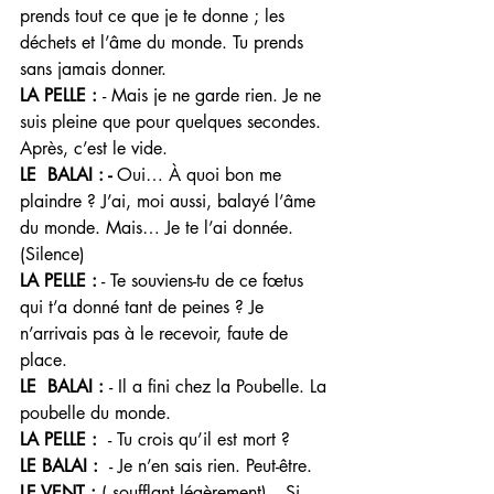
prends tout ce que je te donne ; les 
déchets et l’âme du monde. Tu prends 
sans jamais donner. 
LA PELLE : 
- Mais je ne garde rien. Je ne 
suis pleine que pour quelques secondes. 
Après, c’est le vide.
LE  BALAI : - 
Oui… À quoi bon me 
plaindre ? J’ai, moi aussi, balayé l’âme 
du monde. Mais… Je te l’ai donnée. 
(Silence)
LA PELLE :
 - Te souviens-tu de ce fœtus 
qui t’a donné tant de peines ? Je 
n’arrivais pas à le recevoir, faute de 
place.
LE  BALAI : 
- Il a fini chez la Poubelle. La 
poubelle du monde. 
LA PELLE :  
- Tu crois qu’il est mort ? 
LE BALAI :  
- Je n’en sais rien. Peut-être. 
LE VENT : 
( soufflant légèrement)
 - Si 