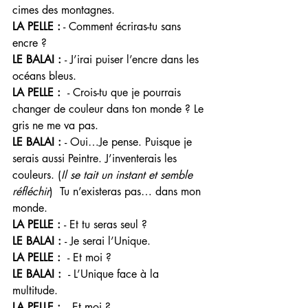
cimes des montagnes. 
LA PELLE :
 - Comment écriras-tu sans 
encre ? 
LE BALAI : 
- J’irai puiser l’encre dans les 
océans bleus. 
LA PELLE :  
- Crois-tu que je pourrais 
changer de couleur dans ton monde ? Le 
gris ne me va pas. 
LE BALAI : 
- Oui…Je pense. Puisque je 
serais aussi Peintre. J’inventerais les 
couleurs. (
Il se tait un instant et semble 
réfléchir
)  Tu n’existeras pas… dans mon 
monde.
LA PELLE : 
- Et tu seras seul ? 
LE BALAI : 
- Je serai l’Unique. 
LA PELLE :  
- Et moi ? 
LE BALAI :  
- L’Unique face à la 
multitude. 
LA PELLE :
  - Et moi ? 