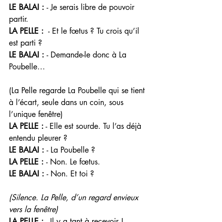
LE BALAI : 
- Je serais libre de pouvoir 
partir. 
LA PELLE : 
 - Et le fœtus ? Tu crois qu’il 
est parti ? 
LE BALAI : 
- Demande-le donc à La 
Poubelle…
(La Pelle regarde La Poubelle qui se tient 
à l’écart, seule dans un coin, sous 
l’unique fenêtre) 
LA PELLE :
 - Elle est sourde. Tu l’as déjà 
entendu pleurer ? 
LE BALAI : 
- La Poubelle ? 
LA PELLE : 
- Non. Le fœtus. 
LE BALAI : 
- Non. Et toi ? 
(Silence. La Pelle, d’un regard envieux 
vers la fenêtre) 
LA PELLE : 
- Il y a tant à recevoir ! 