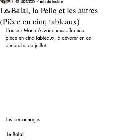
Tous les posts
10 juil. 2022
7 min de lecture
Le Balai, la Pelle et les autres
Poème
(Pièce en cinq tableaux)
L'auteur Mona Azzam nous offre une 
pièce en cinq tableaux, à dévorer en ce 
dimanche de juillet.
Les personnages 
-Le Balai