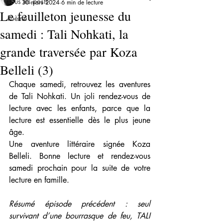
Tous les posts
30 mars 2024
6 min de lecture
Le feuilleton jeunesse du
Poème
samedi : Tali Nohkati, la
grande traversée par Koza
Belleli (3)
Chaque samedi, retrouvez les aventures 
de Tali Nohkati. Un joli rendez-vous de 
lecture avec les enfants, parce que la 
lecture est essentielle dès le plus jeune 
âge.
Une aventure littéraire signée Koza 
Belleli. Bonne lecture et rendez-vous 
samedi prochain pour la suite de votre 
lecture en famille.
Résumé épisode précédent : seul 
survivant d’une bourrasque de feu, TALI 