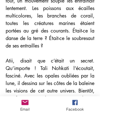
tout, un mouvement souple les entraînait 
lentement. Les poissons aux écailles 
multicolores, les branches de corail, 
toutes les créatures marines étaient 
portées au gré des courants. Était-ce la 
danse de la terre ? Était-ce le soubresaut 
de ses entrailles ?
Atii, disait que c’était un secret. 
Qu’importe ! Tali Nohkati l’écoutait, 
fasciné. Avec les opales oubliées par la 
lune, il dessina sur les côtes de la baleine 
les visions de cet autre univers. Bientôt, 
une fresque orna la caverne qui abritait 
son sommeil et ses rêves l’emportèrent au-
Email
Facebook
delà du réel.
Combien de temps dura ce voyage, pour 
le moins incroyable ? Comment savoir 