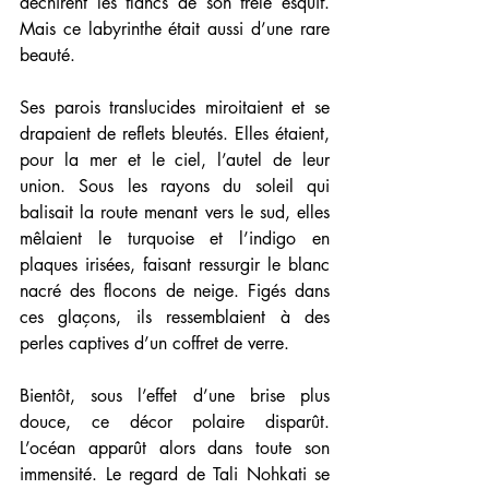
déchirent les flancs de son frêle esquif. 
Mais ce labyrinthe était aussi d’une rare 
beauté.
Ses parois translucides miroitaient et se 
drapaient de reflets bleutés. Elles étaient, 
pour la mer et le ciel, l’autel de leur 
union. Sous les rayons du soleil qui 
balisait la route menant vers le sud, elles 
mêlaient le turquoise et l’indigo en 
plaques irisées, faisant ressurgir le blanc 
nacré des flocons de neige. Figés dans 
ces glaçons, ils ressemblaient à des 
perles captives d’un coffret de verre.
Bientôt, sous l’effet d’une brise plus 
douce, ce décor polaire disparût. 
L’océan apparût alors dans toute son 
immensité. Le regard de Tali Nohkati se 