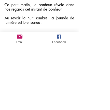
Ce petit matin, le bonheur révèle dans 
nos regards cet instant de bonheur
Au revoir la nuit sombre, la journée de 
lumière est bienvenue ! 
Email
Facebook
Mona Gamal El Dine
Posts récents
Voir tout