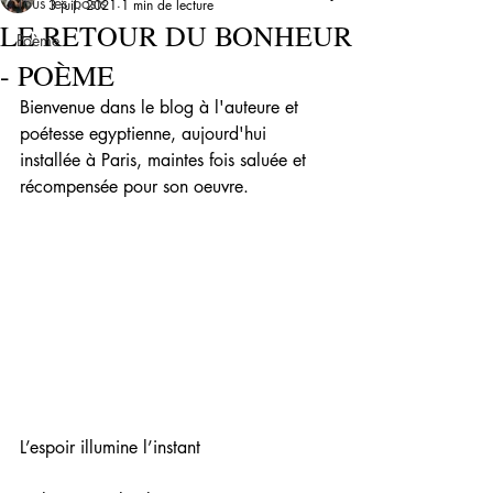
Tous les posts
3 juil. 2021
1 min de lecture
LE RETOUR DU BONHEUR
Poème
- POÈME
Bienvenue dans le blog à l'auteure et 
poétesse egyptienne, aujourd'hui 
installée à Paris, maintes fois saluée et 
récompensée pour son oeuvre.
L’espoir illumine l’instant