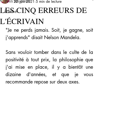
Tous les posts
22 juin 2021
5 min de lecture
LES CINQ ERREURS DE
Poème
L'ÉCRIVAIN
"Je ne perds jamais. Soit, je gagne, soit 
j'apprends" disait Nelson Mandela. 
Sans vouloir tomber dans le culte de la 
positivité à tout prix, la philosophie que 
j'ai mise en place, il y a bientôt une 
dizaine d'années, et que je vous 
recommande repose sur deux axes.