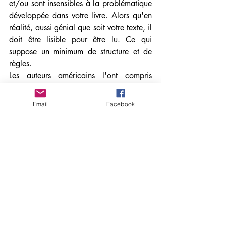
et/ou sont insensibles à la problématique 
développée dans votre livre. Alors qu'en 
réalité, aussi génial que soit votre texte, il 
doit être lisible pour être lu. Ce qui 
suppose un minimum de structure et de 
règles. 
Les auteurs américains l'ont compris 
depuis longtemps et c'est pour ça qu'ils 
sont lus et connus mondialement, malgré 
Email
Facebook
des traductions approximatives de leurs 
écrits - et que leurs romans sont le 
matériau de prédilection d'Hollywood.
 Il va donc falloir vous faire violence et 
rendre votre texte efficace si vous voulez 
être lu.
Pour ce faire, vous avez deux options :
- soit partir d'une trame narrative donnée, 
comme celle de mon "Voyage Narratif" 