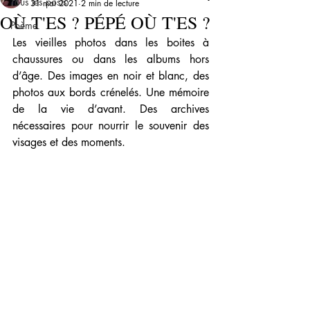
Tous les posts
31 mai 2021
2 min de lecture
OÙ T'ES ? PÉPÉ OÙ T'ES ?
Poème
Les vieilles photos dans les boites à 
chaussures ou dans les albums hors 
d’âge. Des images en noir et blanc, des 
photos aux bords crénelés. Une mémoire 
de la vie d’avant. Des archives 
nécessaires pour nourrir le souvenir des 
visages et des moments.