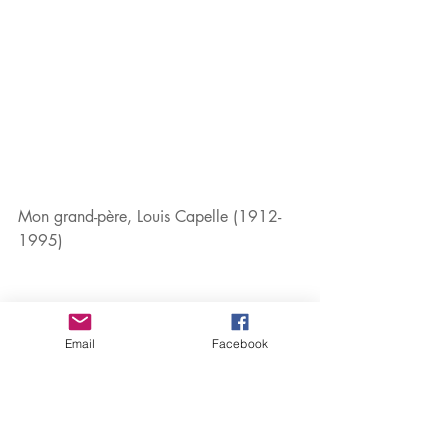
Mon grand-père, Louis Capelle (1912-
1995)
Les romans de Marc Capelle sont 
disponibles aux USA :
Email
Facebook
https://www.rencontredesauteursfrancop
hones.com/search-results/q-
marc%20capelle