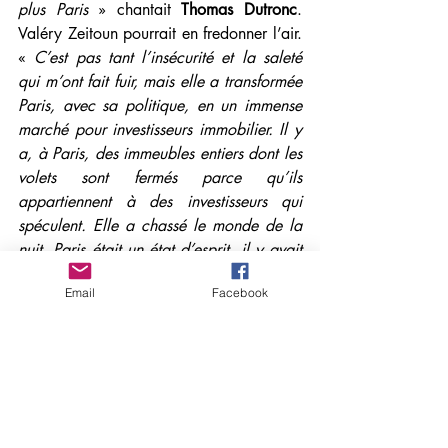
plus Paris
 » chantait 
Thomas Dutronc
. 
Valéry Zeitoun pourrait en fredonner l’air. 
« 
C’est pas tant l’insécurité et la saleté 
qui m’ont fait fuir, mais elle a transformée 
Paris, avec sa politique, en un immense 
marché pour investisseurs immobilier. Il y 
a, à Paris, des immeubles entiers dont les 
volets sont fermés parce qu’ils 
appartiennent à des investisseurs qui 
spéculent. Elle a chassé le monde de la 
nuit. Paris était un état d’esprit, il y avait 
des villages, je ne retrouvais plus cela à 
Email
Facebook
Paris. Et puis, franchement, pour vivre à 
Paris et en profiter aujourd’hui, il faut être 
très très riche. Vous rajoutez à cela, la 
circulation, les sens interdits où on ne 
comprend plus rien, une insécurité totale 
dans le métro qui fait qu’on n’a plus 
envie de prendre les transports en 