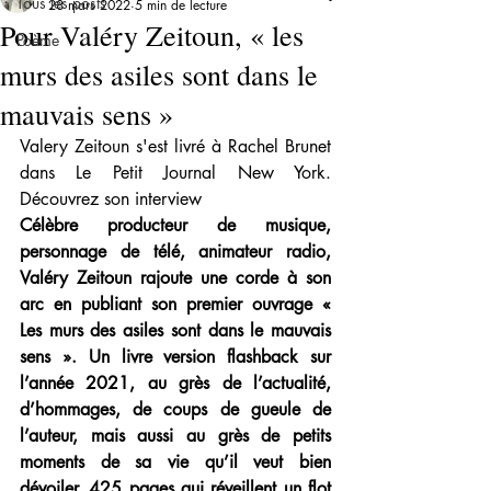
Tous les posts
28 mars 2022
5 min de lecture
Pour Valéry Zeitoun, « les
Poème
murs des asiles sont dans le
mauvais sens »
Valery Zeitoun s'est livré à Rachel Brunet 
dans Le Petit Journal New York. 
Découvrez son interview
Célèbre producteur de musique, 
personnage de télé, animateur radio, 
Valéry Zeitoun rajoute une corde à son 
arc en publiant son premier ouvrage « 
Les murs des asiles sont dans le mauvais 
sens ». Un livre version flashback sur 
l’année 2021, au grès de l’actualité, 
d’hommages, de coups de gueule de 
l’auteur, mais aussi au grès de petits 
moments de sa vie qu’il veut bien 
dévoiler. 425 pages qui réveillent un flot 