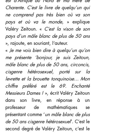
est d’Afrique du Nord et ma mère de 
Charente. C’est le livre de quelqu’un qui 
ne comprend pas très bien où va son 
pays et où va le monde, 
» explique 
Valéry Zeitoun. « 
C’est la vison de son 
pays d’un mâle blanc de plus de 50 ans
», rajoute, en souriant, l’auteur.
« 
Je me vois bien dire à quelqu’un qu’on 
me présente ‘bonjour, je suis Zeitoun, 
mâle blanc de plus de 50 ans, circoncis, 
cisgenre hétérosexuel, porté sur la 
levrette et la brouette tonquinoise… Mon 
chiffre préféré est le 69. Enchanté 
Messieurs Dames ! 
», écrit Valéry Zeitoun 
dans son livre, en réponse à un 
professeur de mathématiques se 
présentant comme ‘
un mâle blanc de plus 
de 50 ans cisgenre hétérosexuel
’. C’est le 
second degré de Valéry Zeitoun, c’est le 