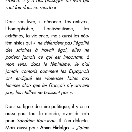
France, il y a des passages du livre qui 
sont fait dans ce sens-là 
».
Dans son livre, il dénonce. Les antivax, 
l’homophobie, l’antisémitisme, les 
extrêmes, la violence, mais aussi les néo-
féministes qui « 
ne défendent pas l’égalité 
des salaires à travail égal, elles ne 
parlent jamais ce qui est important, à 
mon sens, dans le féminisme. Je n’ai 
jamais compris comment les Espagnols 
ont endigué les violences faites aux 
femmes alors que les Français n’y arrivent 
pas, les chiffres ne baissent pas
 ».
Dans sa ligne de mire politique, il y en a 
aussi pour tout le monde, avec du rab 
pour 
Sandrine Rousseau
. Il s’en délecte.  
Mais aussi pour 
Anne Hidalgo
. « 
J’aime 