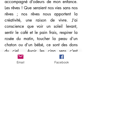
accompagné d’odeurs de mon enfance. 
Les rêves ! Que seraient nos vies sans nos 
rêves ; nos rêves nous apportent la 
créativité, une raison de vivre. J’ai 
conscience que voir un soleil levant, 
sentir le café et le pain frais, respirer la 
rosée du matin, toucher la peau d’un 
chaton ou d’un bébé, ce sont des dons 
du ciel.  Avoir les cinq sens c’est 
posséder un trésor.
Email
Facebook
   Cela fait sept ans aujourd’hui que 
l’accident est arrivé, et je suis seule face 
à cet anniversaire douloureux dans ma 
mémoire qui restera à jamais gravé. 
Seule dans ma chair, on naît seule, on 
meurt seule. J’ai fait ma traversée en 
solitaire et j’arrive malgré les tempêtes à 
bon port. J’ai tenu la barre tel un marin 
aguerri. Ce voyage en solitaire m’a 