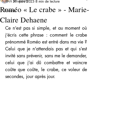
Tous les posts
31 mars 2023
8 min de lecture
Roméo « Le crabe » - Marie-
Poème
Claire Dehaene
Ce n’est pas si simple, et au moment où 
j’écris cette phrase : comment le crabe 
prénommé Roméo est entré dans ma vie ? 
Celui que je n’attendais pas et qui s’est 
invité sans prévenir, sans me le demander, 
celui que j’ai dû combattre et vaincre 
coûte que coûte, le crabe, ce voleur de 
secondes, jour après jour.