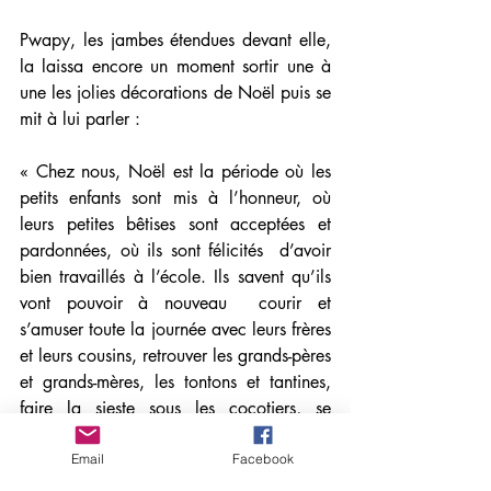
Pwapy, les jambes étendues devant elle, 
la laissa encore un moment sortir une à 
une les jolies décorations de Noël puis se 
mit à lui parler :
« Chez nous, Noël est la période où les 
petits enfants sont mis à l’honneur, où 
leurs petites bêtises sont acceptées et 
pardonnées, où ils sont félicités  d’avoir 
bien travaillés à l’école. Ils savent qu’ils 
vont pouvoir à nouveau  courir et 
s’amuser toute la journée avec leurs frères 
et leurs cousins, retrouver les grands-pères 
et grands-mères, les tontons et tantines, 
faire la sieste sous les cocotiers, se 
baigner toute la journée à la mer ou à la 
rivière. C’est aussi la période des petits 
Email
Facebook
cadeaux, des joujoux que toute la famille 