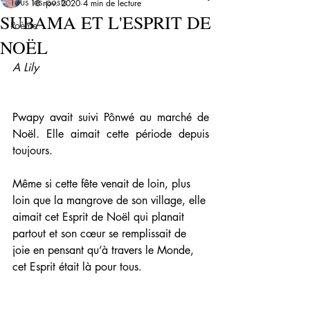
Tous les posts
18 nov. 2020
4 min de lecture
SUBAMA ET L'ESPRIT DE
Poème
NOËL
A Lily
Pwapy avait suivi Pônwé au marché de 
Noël. Elle aimait cette période depuis 
toujours.
Même si cette fête venait de loin, plus 
loin que la mangrove de son village, elle 
aimait cet Esprit de Noël qui planait 
partout et son cœur se remplissait de 
joie en pensant qu’à travers le Monde, 
cet Esprit était là pour tous. 