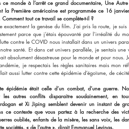
 ce monde à l’arrêt ce grand documentaire, Une Autre
nt la Première américaine est programmée ce 16 janvier
 Comment tout ce travail se complète-t-il ?
 exactement la genèse du film. J’ai pris la route, je suis s
justement parce que j’étais épouvanté par l’irréalité du m
lutte contre le COVID nous installait dans un univers parall
e notre santé. Et dans cet univers parallèle, je sentais une
ait absolument désastreuse pour le monde et pour nous. Je
andémie, je respectais les règles sanitaires mais mon ré
llait aussi lutter contre cette épidémie d’égoïsme, de cécité
tte épidémie était celle d’un combat, d’une guerre. N
r les autres conflits disparaitre soudainement, en tou
Erdogan et Xi Jiping semblent devenir un instant de gr
ans ce contexte que vous partez à la recherche des victi
uerres oubliés, enfants de la misère, les sans voix, les dam
te sociétés, « de l’autre », dirait Emmanuel Levinas.