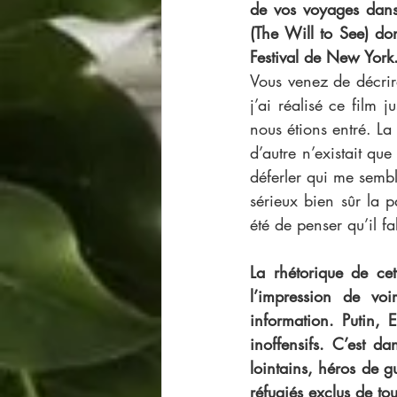
de vos voyages dans
(The Will to See) do
Festival de New York.
Vous venez de décrire
j’ai réalisé ce film 
nous étions entré. La 
d’autre n’existait qu
déferler qui me sembl
sérieux bien sûr la p
été de penser qu’il fa
La rhétorique de ce
l’impression de voi
information. Putin, 
inoffensifs. C’est d
lointains, héros de g
réfugiés exclus de tou