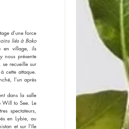
tage d’une force 
oins liés à Boko 
 en village, ils 
y nous présente 
, se recueille sur 
à cette attaque. 
nché, l’un après 
nt dans la salle 
Will to See. Le 
es spectateurs, 
sés en Lybie, au 
an et sur l’île 