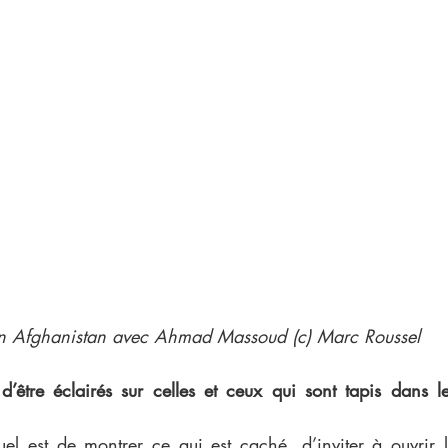
en Afghanistan avec Ahmad Massoud (c) Marc Roussel
d’être éclairés sur celles et ceux qui sont tapis dans l
tuel est de montrer ce qui est caché, d’inviter à ouvrir 