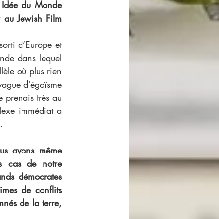
 Idée du Monde 
 au Jewish Film 
orti d’Europe et 
onde dans lequel 
èle où plus rien 
 vague d’égoïsme 
 prenais très au 
flexe immédiat a 
. 
ous avons même 
s cas de notre 
ands démocrates 
mes de conflits 
nés de la terre, 