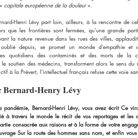
« 
capitale européenne de la douleur
 ».
ors que les frontières sont fermées, qu’une grande par
vant la nature revenue dans les rues des villes, applaudi
e oublié depuis, se promet un monde d’empathie et a
res quotidiens des contaminés et des morts de la co
le soutien des médecins, transforment alors le sens du 
tif à la Prévert, l’intellectuel français refuse cette voie san
ec Bernard-Henry Lévy
a pandémie, Bernard-Henri Lévy, vous avez écrit Ce viru
ié à travers le monde le récit de vos reportages et les a
artie consacrée aux raisons et à la forme de votre engag
uvrage Sur la route des hommes sans nom, et enfin vous ré