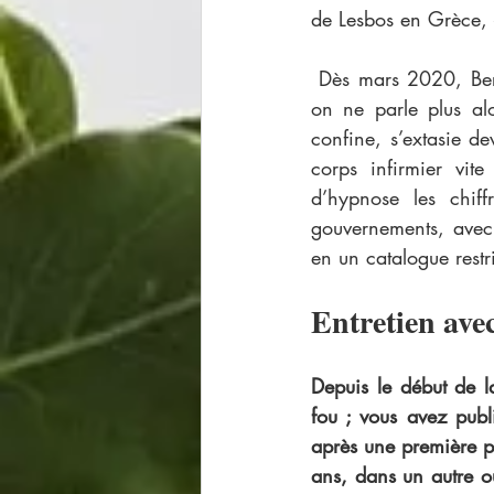
de Lesbos en Grèce, 
 Dès mars 2020, Bernard-Henri Lévy part loin, ailleurs, à la rencontre de celles et ceux dont 
on ne parle plus al
confine, s’extasie de
corps infirmier vit
d’hypnose les chiff
gouvernements, avec 
en un catalogue restric
Entretien av
Depuis le début de l
fou ; vous avez publ
après une première p
ans, dans un autre o