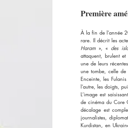
Première amé
À la fin de l’année 
rare. Il décrit les ac
Haram
 », « 
des isl
attaquent, brulent e
une de leurs récentes
une tombe, celle de s
Enceinte, les Fulanis
l’autre, les doigts, pu
L’image est saisissan
de cinéma du Core Cl
décalage est complet
journalistes, diploma
Kurdistan, en Ukrain