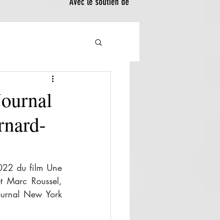
Avec le soutien de
Journal
rnard-
22 du film Une 
 Marc Roussel, 
ournal New York 