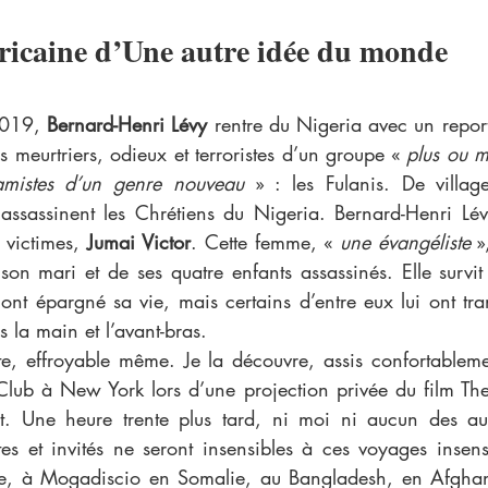
ricaine d’Une autre idée du monde
2019, 
Bernard-Henri Lévy
 rentre du Nigeria avec un repor
tes meurtriers, odieux et terroristes d’un groupe « 
plus ou m
amistes d’un genre nouveau
 » : les Fulanis. De village
t assassinent les Chrétiens du Nigeria. Bernard-Henri Lév
 victimes,
 Jumai Victor
. Cette femme, « 
une évangéliste
 »
on mari et de ses quatre enfants assassinés. Elle survit 
 ont épargné sa vie, mais certains d’entre eux lui ont tra
is la main et l’avant-bras.
te, effroyable même. Je la découvre, assis confortableme
ub à New York lors d’une projection privée du film The 
. Une heure trente plus tard, ni moi ni aucun des autr
tes et invités ne seront insensibles à ces voyages insen
e, à Mogadiscio en Somalie, au Bangladesh, en Afghanist