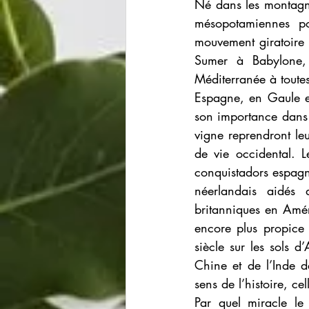
Né dans les montagne
mésopotamiennes pou
mouvement giratoire 
Sumer à Babylone, 
Méditerranée à toutes
Espagne, en Gaule e
son importance dans l
vigne reprendront leu
de vie occidental. 
conquistadors espagno
néerlandais aidés d
britanniques en Améri
encore plus propice 
siècle sur les sols d
Chine et de l’Inde d
sens de l’histoire, ce
Par quel miracle le 