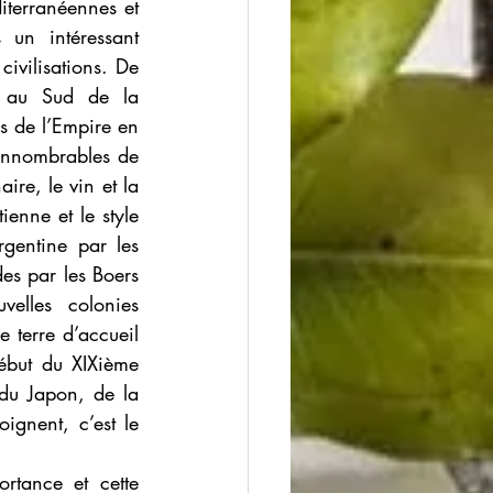
terranéennes et 
un intéressant 
vilisations. De 
 au Sud de la 
s de l’Empire en 
innombrables de 
re, le vin et la 
enne et le style 
gentine par les 
es par les Boers 
elles colonies 
 terre d’accueil 
ébut du XIXième 
 du Japon, de la 
gnent, c’est le 
rtance et cette 