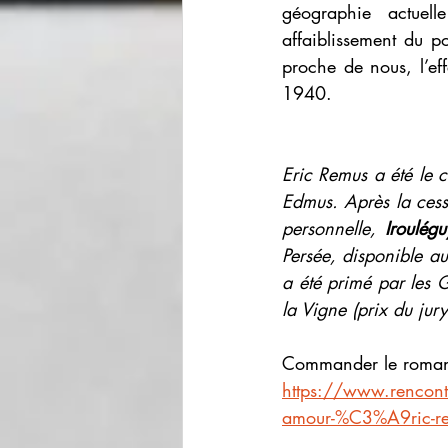
géographie actuell
affaiblissement du po
proche de nous, l’eff
1940.
Eric Remus a été le c
Edmus. Après la cess
personnelle, 
Iroulég
Persée, disponible au
a été primé par les 
la Vigne (prix du jur
Commander le roman
https://www.rencon
amour-%C3%A9ric-r