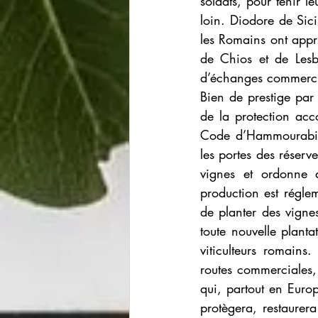
soldats, pour tenir l
loin. Diodore de Sicil
les Romains ont appri
de Chios et de Lesbo
d’échanges commercia
Bien de prestige par 
de la protection ac
Code d’Hammourabi à 
les portes des réserv
vignes et ordonne a
production est réglem
de planter des vignes
toute nouvelle plant
viticulteurs romain
routes commerciales, 
qui, partout en Europ
protègera, restaurera