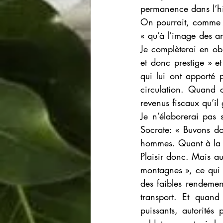
permanence dans l’hi
On pourrait, comme Je
« qu’à l’image des an
Je complèterai en obs
et donc prestige » et
qui lui ont apporté 
circulation. Quand c
revenus fiscaux qu’il 
Je n’élaborerai pas s
Socrate: « Buvons do
hommes. Quant à la jo
Plaisir donc. Mais au
montagnes », ce qui l
des faibles rendemen
transport. Et quand 
puissants, autorités