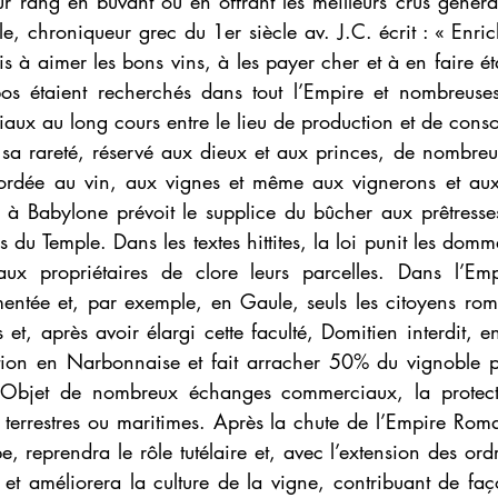
eur rang en buvant ou en offrant les meilleurs crus génér
e, chroniqueur grec du 1er siècle av. J.C. écrit : « Enrichi
s à aimer les bons vins, à les payer cher et à en faire éta
s étaient recherchés dans tout l’Empire et nombreuses 
ux au long cours entre le lieu de production et de con
sa rareté, réservé aux dieux et aux princes, de nombreux 
cordée au vin, aux vignes et même aux vignerons et aux
Babylone prévoit le supplice du bûcher aux prêtresses 
es du Temple. Dans les textes hittites, la loi punit les dom
ux propriétaires de clore leurs parcelles. Dans l’Emp
entée et, par exemple, en Gaule, seuls les citoyens roma
 et, après avoir élargi cette faculté, Domitien interdit, e
ation en Narbonnaise et fait arracher 50% du vignoble po
s. Objet de nombreux échanges commerciaux, la protecti
terrestres ou maritimes. Après la chute de l’Empire Romain
e, reprendra le rôle tutélaire et, avec l’extension des ord
 et améliorera la culture de la vigne, contribuant de faç