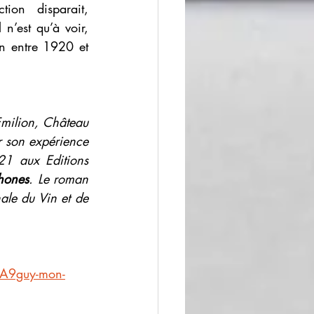
on disparait, 
n’est qu’à voir, 
in entre 1920 et 
Emilion, Château 
 son expérience 
1 aux Editions 
hones
. Le roman 
le du Vin et de 
%A9guy-mon-