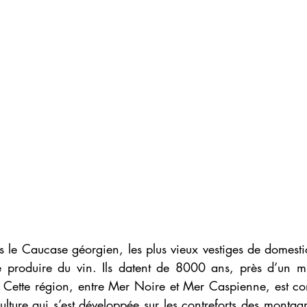
 le Caucase géorgien, les plus vieux vestiges de domestic
 produire du vin. Ils datent de 8000 ans, près d’un mill
s. Cette région, entre Mer Noire et Mer Caspienne, est c
culture qui s’est développée sur les contreforts des montagn