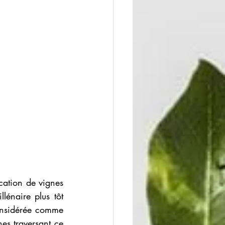
ation de vignes 
énaire plus tôt 
onsidérée comme 
es traversant ce 