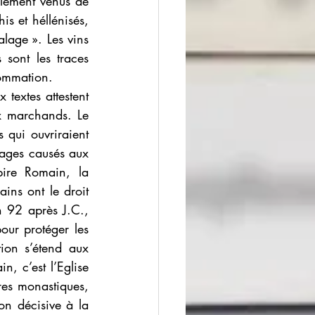
alement venus de 
s et héllénisés, 
lage ». Les vins 
sont les traces 
sommation.
textes attestent 
 marchands. Le 
qui ouvriraient 
mages causés aux 
ire Romain, la 
ins ont le droit 
n 92 après J.C., 
ur protéger les 
on s’étend aux 
, c’est l’Eglise 
res monastiques, 
on décisive à la 