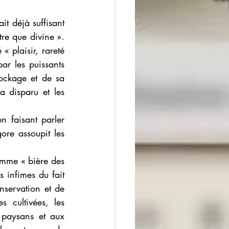
t déjà suffisant 
re que divine ». 
 plaisir, rareté 
ar les puissants 
ockage et de sa 
 disparu et les 
n faisant parler 
re assoupit les 
omme « bière des 
 infimes du fait 
servation et de 
 cultivées, les 
 paysans et aux 