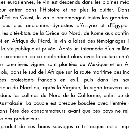
s eurasiennes, le vin est descendu dans les plaines médi
r entrer dans l’Histoire et ne plus la quitter. Dans 
d’Est en Ouest, le vin a accompagné toutes les grandes ci
des plus anciennes dynasties d’Assyrie et d’Egypte
 les cités-Etats de la Grèce au Nord, de Rome aux confin
t en Afrique du Nord, le vin a laissé des témoignages 
a vie publique et privée. Après un intermède d’un millénai
r expansion en se confondant alors avec la culture chréti
Les premières vignes sont plantées au Mexique et en Ar
ls, dans le sud de l’Afrique sur la route maritime des Ind
es protestants français en exil, puis dans les nouv
que du Nord où, après la Virginie, la vigne trouvera une
dans les collines du Nord de la Californie, enfin au d
’Australasie. La boucle est presque bouclée avec l’entrée
ans l’ère des consommateurs avant que ces pays ne rejoi
lle des producteurs.
produit de ces baies sauvages a t-il acquis cette impo