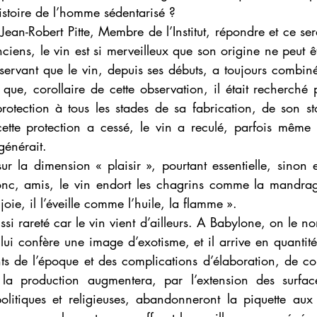
stoire de l’homme sédentarisé ?
an-Robert Pitte, Membre de l’Institut, répondre et ce serai
ciens, le vin est si merveilleux que son origine ne peut êt
ervant que le vin, depuis ses débuts, a toujours combiné «
 que, corollaire de cette observation, il était recherché p
protection à tous les stades de sa fabrication, de son st
ette protection a cessé, le vin a reculé, parfois même a
générait.
ur la dimension « plaisir », pourtant essentielle, sinon e
nc, amis, le vin endort les chagrins comme la mandrago
ie, il l’éveille comme l’huile, la flamme ».
ssi rareté car le vin vient d’ailleurs. A Babylone, on le n
ui confère une image d’exotisme, et il arrive en quantités
ts de l’époque et des complications d’élaboration, de con
la production augmentera, par l’extension des surfaces
 politiques et religieuses, abandonneront la piquette aux