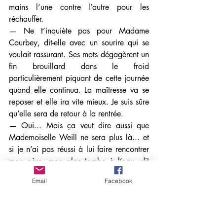
mains l’une contre l’autre pour les 
réchauffer.
— Ne t’inquiète pas pour Madame 
Courbey, dit-elle avec un sourire qui se 
voulait rassurant. Ses mots dégagèrent un 
fin brouillard dans le froid 
particulièrement piquant de cette journée 
quand elle continua. La maîtresse va se 
reposer et elle ira vite mieux. Je suis sûre 
qu’elle sera de retour à la rentrée. 
— Oui... Mais ça veut dire aussi que 
Mademoiselle Weill ne sera plus là... et 
si je n’ai pas réussi à lui faire rencontrer 
mon père, mon plan tombe à l’eau, dit 
Marceau en rentrant un peu plus la tête 
Email
Facebook
dans son cache-nez. 
— T’inquiète ! s’exclama Léo en lui 
adressant un clin d’œil. Léo, lui n’avait 
jamais froid, il pourrait très bien vivre au 