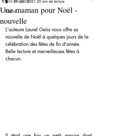
Tous les posts
21 déc. 2021
20 min de lecture
Une maman pour Noël -
Poème
nouvelle
L'auteure Laurel Geiss nous offre sa 
nouvelle de Noël à quelques jours de la 
célébration des fêtes de fin d'année. 
Belle lecture et merveilleuses fêtes à 
chacun.
Il était une fois un petit garçon dont 