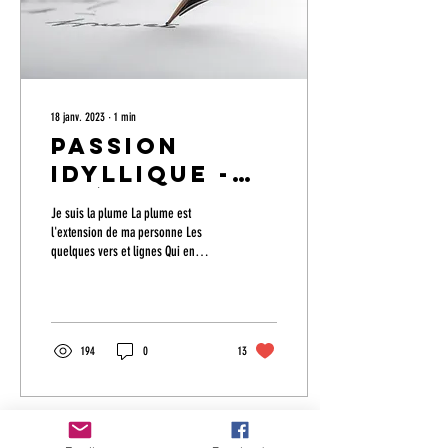
18 janv. 2023
∙
1
min
Passion
idyllique -
Poème
Je suis la plume La plume est
l'extension de ma personne Les
quelques vers et lignes Qui en
découlent, sont Le battement de
mon cœur La...
194
0
13