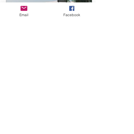
Email
Facebook
26 mai 2021
∙
2
min
ÉLUCUBRATION
NOCTURNE
Je peux dire que, dans l’ensemble,
mon enterrement s’est plutôt bien
passé. Pas de fausse note, la
partition a été jouée parfaitement.
Un...
131
0
7