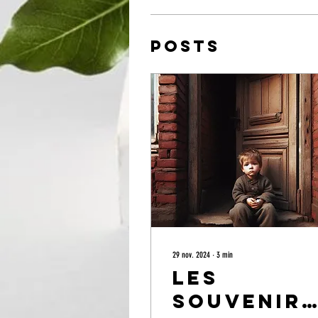
Posts
29 nov. 2024
∙
3
min
Les
souvenirs