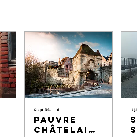
12 sept. 2024
∙
1
min
14 ju
Pauvre
S
châtelain
s