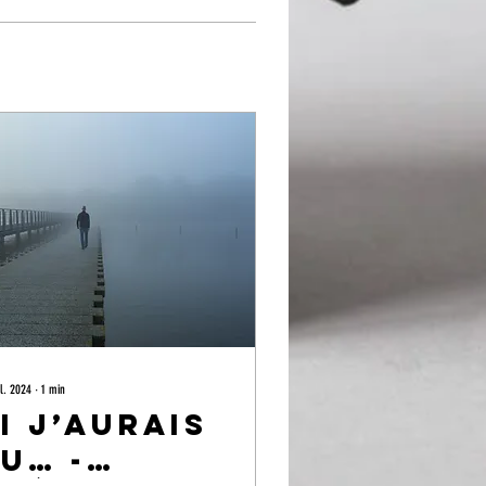
il. 2024
∙
1
min
i j’aurais
u… -