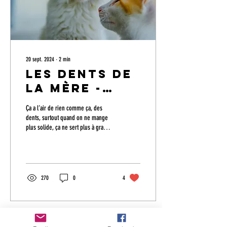
20 sept. 2024
∙
2
min
Les dents de
la mère -
Thael Boost
Ça a l’air de rien comme ça, des
dents, surtout quand on ne mange
plus solide, ça ne sert plus à grand
chose m’opposera-t-on, sauf à...
270
0
4