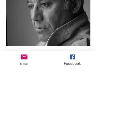
Naourdine Boubaaya - - - In
Memoriam
Email
Facebook