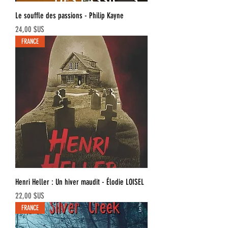
Le souffle des passions - Philip Kayne
Prix
24,00 $US
FRANCE
Henri Heller : Un hiver maudit - Élodie LOISEL
Prix
22,00 $US
FRANCE