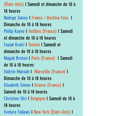
(États-Unis)
I Samedi et dimanche de 10 à
18 heures
Nadege Sanou
I
France / Burkina Faso
I
Dimanche de 10 à 18 heures
Philip Kayne
I
Antibes (France)
I Samedi
et dimanche de 10 à 18 heures
Fouad Grairi
I
Tunisie
I Samedi et
dimanche de 10 à 18 heures
Magali Breton
I
Paris (France)
I Samedi
de 10 à 18 heures
Valérie Maroah
I
Marseille (France)
I
Dimanche de 10 à 18 heures
Elisabeth Simon
I
Grasse (France)
I
Samedi de 10 à 18 heures
Christine Utri
I
Belgique
I Samedi de 10 à
18 heures
Evelyne Fallows
I
New York (États-Unis)
I