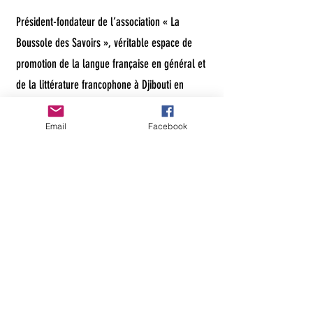
Président-fondateur de l’association « La
Boussole des Savoirs », véritable espace de
promotion de la langue française en général et
de la littérature francophone à Djibouti en
particulier, dont les membres organisent sur
l’ensemble du territoire des conférences
Email
Facebook
littéraires, des clubs de lecture et ateliers
d’écriture comme autant de caravanes du livre
faisant office de boussoles du savoir.
Médiateur culturel engagé socialement, il
organise et coordonne des conférences
littéraires, pour que les auteurs puissent
présenter leurs œuvres, dans des lieux
culturels tels que l’Institut Français de Djibouti