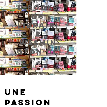
R BOOKS
DC
LIBRAIRI
E
WASHIN
GTON DC
Une
passion