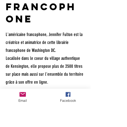
francoph
one
L'américaine francophone, Jennifer Fulton est la
créatrice et animatrice de cette librairie
francophone de Washington DC.
Localisée dans le coeur du village authentique
de Kensington, elle propose plus de 2500 titres
sur place mais aussi sur l'ensemble du territoire
grâce à son offre en ligne.
En devenant partenaire de Rencontre des
Email
Facebook
Auteurs francophones, Bonjour Books DC
accueillera des auteurs du réseau pour des
séances de dédicaces et sera la librairie