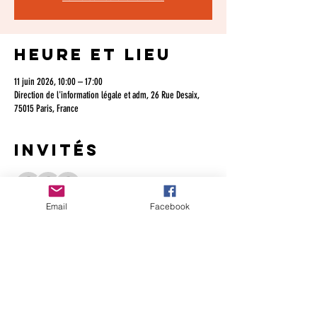
Heure et lieu
11 juin 2026, 10:00 – 17:00
Direction de l'information légale et adm, 26 Rue Desaix,
75015 Paris, France
Invités
+ 37 autres invités
Email
Facebook
À propos de
l'événement
Après une première édition cet hiver, la DILA (service du 
Premier ministre dédié aux publications de Matignon dont 
le fameux Journal Officiel) accueillera un 
second rendez-