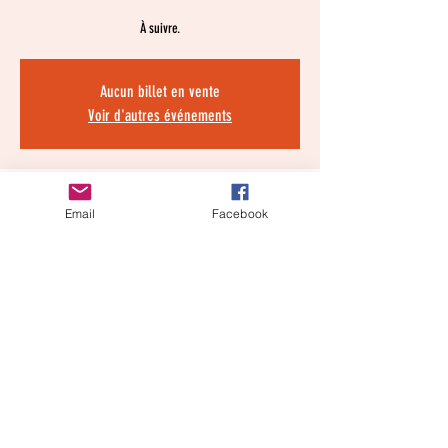
À suivre.
Aucun billet en vente
Voir d'autres événements
Heure et lieu
Email
Facebook
10 sept. 2025, 14:00 – 14 sept. 2025, 21:00
Location is TBD
À propos de
l'événement
Le Festival arrive en septembre 2025 en Californie. Du 
livre à l’écran, du livre aux arts visuels. La francophonie va 
vibrer dans la ville californienne des arts et de la culture. 