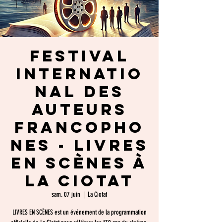
Festival
Internatio
nal des
Auteurs
Francopho
nes - Livres
en Scènes à
La Ciotat
sam. 07 juin
  |  
La Ciotat
LIVRES EN SCÈNES est un événement de la programmation