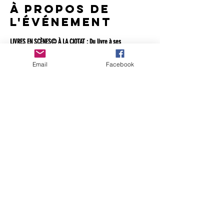
À propos de
l'événement
LIVRES EN SCÈNES© À LA CIOTAT : Du livre à ses 
adaptations cinématographiques ou scéniques.
Email
Facebook
LIVRES EN SCÈNES© est un événement de la 
programmation officielle de La Ciotat pour célébrer les 130 
ans du cinéma. 
Cette 
9e édition du Festival International des Auteurs 
Francophones 
aura lieu à l'EDEN, le plus ancien cinéma DU 
MONDE.
C’est à l'Eden que furent projetées  les images du train 
entrant en gare de La Ciotat des frères Lumière, devant 
une assemblée médusée, 
conquise et pour certains apeurée.
Le programme autour des auteurs du réseau et des invités 
d'honneur