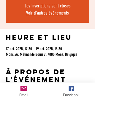
Les inscriptions sont closes
Voir d'autres événements
Heure et lieu
17 oct. 2025, 17:30 – 19 oct. 2025, 18:30
Mons, Av. Mélina Mercouri 7, 7000 Mons, Belgique
À propos de
l'événement
En 2025,  Rencontre des Auteurs Francophones reviendra 
Email
Facebook
pour la 4e année consécutive au Salon du Livre de 
Wallonie, avec une délégation de 15 auteurs. En 2024, ils 
venaient du Québec, des États-Unis, de France et de 
Belgique !
En 2025, ils traverseront la France, arriveront de New York, 
de Montréal, de Tunis...