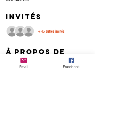
Invités
+ 43 autres invités
À propos de
l'événement
Email
Facebook
À L'INVITATION ET AVEC LE SOUTIEN DE L'ORGANISATION 
INTERNATIONALE DE LA FRANCOPHONIE
12 auteurs francophones de 3 continents vous invitent à 
réfléchir et discuter sur une thématique essentielle, qui 
place le livre au dessus d'un simple loisir. Un livre peut 
changer un destin et est un véritable passeport sociétal. 
Nous avons tous autour de nous des histoires à raconter, 
des destins qui ont bénéficié de cet apport culturel.
Parlons-en avec nos 15 auteurs du monde, qui ont fait le 