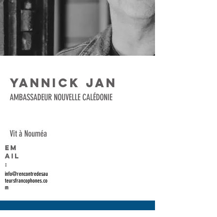
YANNICK JAN
AMBASSADEUR NOUVELLE CALÉDONIE
Vit à Nouméa
Em
ail
:
info@rencontredesau
teursfrancophones.co
m