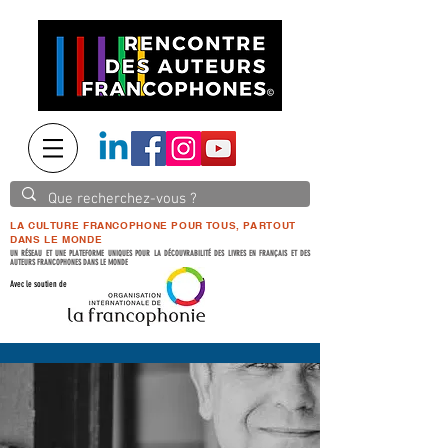
LA CULTURE FRANCOPHONE POUR TOUS, PARTOUT
DANS LE MONDE
UN RÉSEAU ET UNE PLATEFORME UNIQUES POUR LA DÉCOUVRABILITÉ DES LIVRES EN FRANÇAIS ET DES
AUTEURS FRANCOPHONES DANS LE MONDE
Avec le soutien de