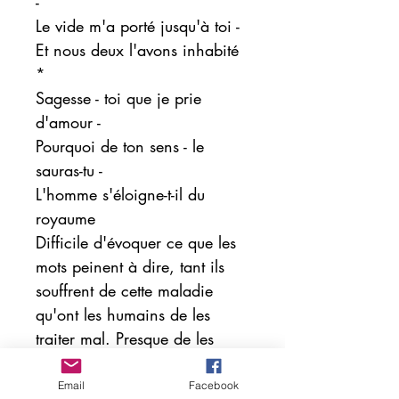
-
Le vide m'a porté jusqu'à toi -
Et nous deux l'avons inhabité
*
Sagesse - toi que je prie
d'amour -
Pourquoi de ton sens - le
sauras-tu -
L'homme s'éloigne-t-il du
royaume
Difficile d'évoquer ce que les
mots peinent à dire, tant ils
souffrent de cette maladie
qu'ont les humains de les
traiter mal. Presque de les
ridiculiser, tant leur sens, leur
sens premier, en est si souvent
Email
Facebook