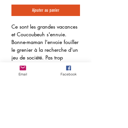
Ajouter au panier
Ce sont les grandes vacances
et Coucoubeuh s'ennuie.
Bonne-maman l'envoie fouiller
Ie grenier à la recherche d'un
jeu de société. Pas trop
enthousiaste, il obéit et trouve
une étrange carte qui indique
Email
Facebook
un trésor. Ni une ni deux, il
en informe ses amis qui se
joignent à lui pour déchiffrer
les énigmes et trouver des
indices.
La tache n'est pas de tout
repos et il leur faudra une