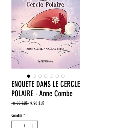
ENQUETE DANS LE CERCLE
POLAIRE - Anne Combe
Prix
Prix
 11,00 $US 
9,90 $US
original
promotionnel
Quantité
*