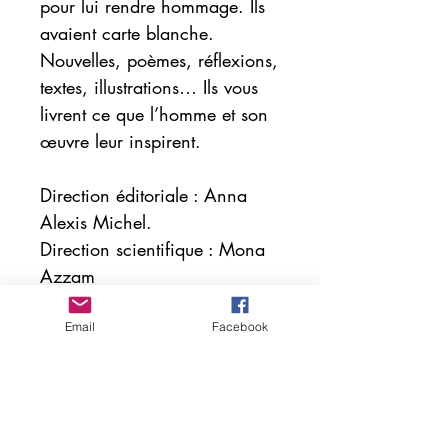
pour lui rendre hommage. Ils
avaient carte blanche.
Nouvelles, poèmes, réflexions,
textes, illustrations… Ils vous
livrent ce que l’homme et son
œuvre leur inspirent.
Direction éditoriale : Anna
Alexis Michel.
Direction scientifique : Mona
Azzam
Direction artistique : Sandra
Encaoua Berrih.
Email
Facebook
Rencontre des Auteurs
Francophones, fondée à New
York en 2020 par Sandrine