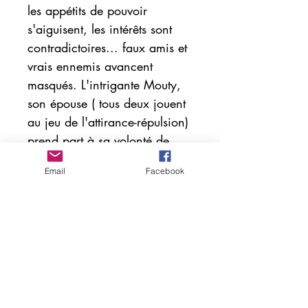
les appétits de pouvoir
s'aiguisent, les intérêts sont
contradictoires... faux amis et
vrais ennemis avancent
masqués. L'intrigante Mouty,
son épouse ( tous deux jouent
au jeu de l'attirance-répulsion)
prend part à sa volonté de
consécration, sans état d'âme
Email
Facebook
; sa ferme intention d'aboutir,
coûte que coûte, ses
machinations vont provoquer
des drames qui mettent en
péril l'avenir politique
d'Horemheb, sa vie
même...Au beau milieu des
obstacles qui s'accumulent,