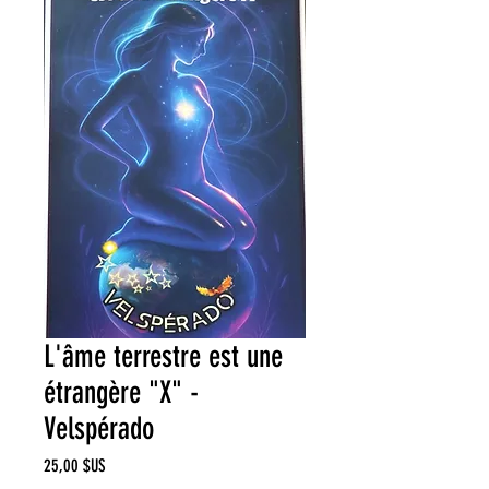
L'âme terrestre est une
étrangère "X" -
Velspérado
Prix
25,00 $US