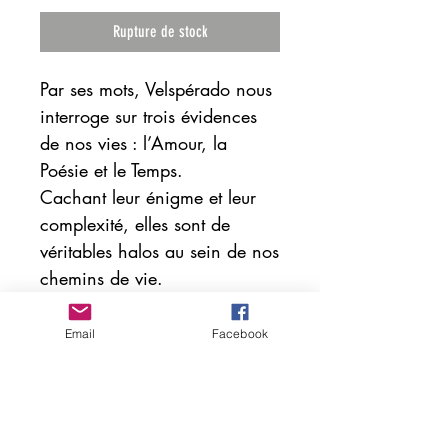
Rupture de stock
Par ses mots, Velspérado nous
interroge sur trois évidences
de nos vies : l’Amour, la
Poésie et le Temps.
Cachant leur énigme et leur
complexité, elles sont de
véritables halos au sein de nos
chemins de vie.
C’est une poésie du quotidien,
de celles qui rappellent les
Email
Facebook
failles, les lumières de chacun
et transcendant
nos émotions pour nous élever
dans la ferveur,