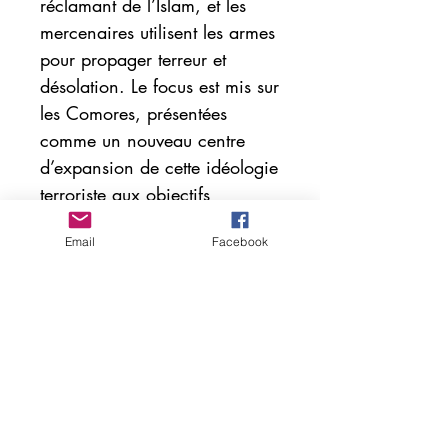
réclamant de l’Islam, et les
mercenaires utilisent les armes
pour propager terreur et
désolation. Le focus est mis sur
les Comores, présentées
comme un nouveau centre
d’expansion de cette idéologie
terroriste aux objectifs
opportunistes. Thoueybat Saïd
Email
Facebook
Omar-Hilali souligne que,
derrière des arguments
fallacieux, ces conflits ont des
conséquences tragiques
similaires partout dans le
monde.
628 Pages