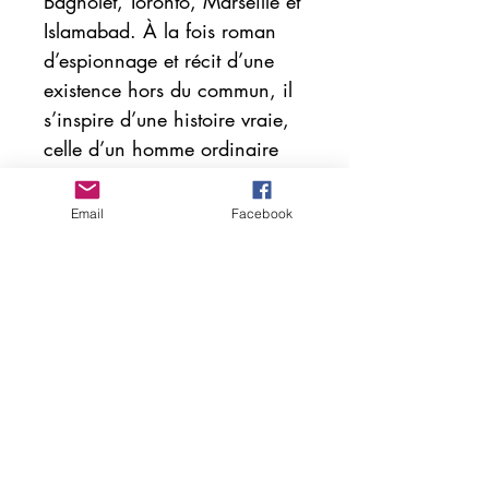
Bagnolet, Toronto, Marseille et
Islamabad. À la fois roman
d’espionnage et récit d’une
existence hors du commun, il
s’inspire d’une histoire vraie,
celle d’un homme ordinaire
qui connut une vie
extraordinaire.
Email
Facebook
L'AUTEURE
Aurélie Ramadier est née en
juin 1978 à Paris.
Son père est Cadre d'Orient
au Quai d'Orsay. Elle grandit
dans l'URSS des années
1980, puis en Allemagne à