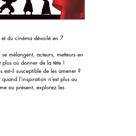
e et du cinéma dévoilé en 7
on se mélangent, acteurs, metteurs en
t plus où donner de la tête !
 est-il susceptible de les amener ?
t quand l’inspiration n’est plus au
me au présent, explorez les
025 RENCONTRE DES AUTEURS FRANCOPHONES
.
Created by CITIZE
©