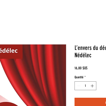
L’envers du dé
Nédélec
Prix
16,80 $US
Quantité
*