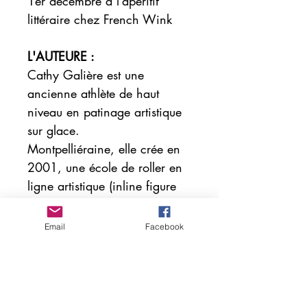
1er décembre à l’apéritif
littéraire chez French Wink
L'AUTEURE :
Cathy Galière est une
ancienne athlète de haut
niveau en patinage artistique
sur glace.
Montpelliéraine, elle crée en
2001, une école de roller en
ligne artistique (inline figure
skating) discipline qu’elle a
développé en France avec son
Email
Facebook
partenaire de patinage Andreï
Bérézintsev.
Elle est co-fondatrice de la
WIFSA (World inline figure