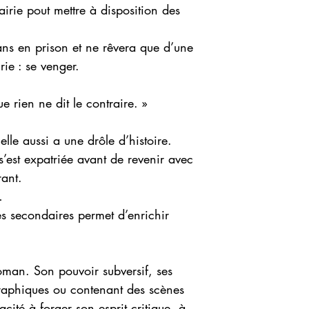
rairie pout mettre à disposition des
ans en prison et ne rêvera que d’une
rie : se venger.
e rien ne dit le contraire. »
elle aussi a une drôle d’histoire.
s’est expatriée avant de revenir avec
rant.
…
 secondaires permet d’enrichir
oman. Son pouvoir subversif, ses
raphiques ou contenant des scènes
cité à forger son esprit critique, à