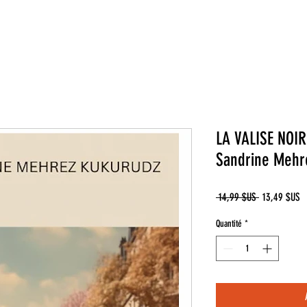
LA VALISE NOI
Sandrine Mehr
Prix
Pr
 14,99 $US 
13,49 $US
original
p
Quantité
*