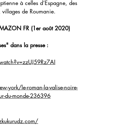
yptienne à celles d’Espagne, des
x villages de Roumanie.
MAZON FR (1er août 2020)
ses" dans la presse :
/watch?v=zzUJ59Rz7AI
ew-york/le-roman-la-valise-noire-
tour-du-monde-236396
zkukurudz.com/