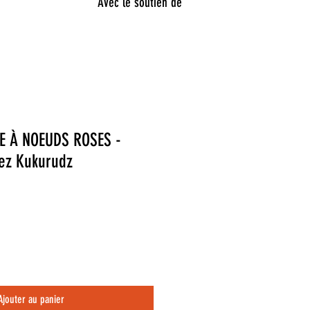
Avec le soutien de
RE À NOEUDS ROSES -
ez Kukurudz
ix
romotionnel
Ajouter au panier