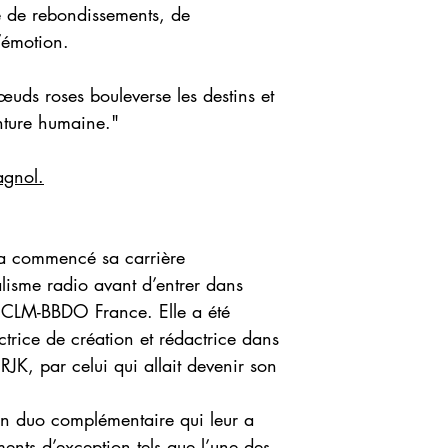
e de rebondissements, de
’émotion.
uds roses bouleverse les destins et
enture humaine."
agnol.
a commencé sa carrière
alisme radio avant d’entrer dans
 CLM-BBDO France. Elle a été
trice de création et rédactrice dans
JK, par celui qui allait devenir son
un duo complémentaire qui leur a
ents d’exception tels que l’une des