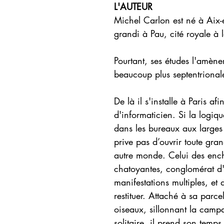
L'AUTEUR
Michel Carlon est né à Aix-en
grandi à Pau, cité royale à 
Pourtant, ses études l'amène
beaucoup plus septentrional
De là il s'installe à Paris af
d'informaticien. Si la logiq
dans les bureaux aux larges 
prive pas d’ouvrir toute gra
autre monde. Celui des ench
chatoyantes, conglomérat d
manifestations multiples, et
restituer. Attaché à sa parce
oiseaux, sillonnant la camp
solitaire, il prend son temps