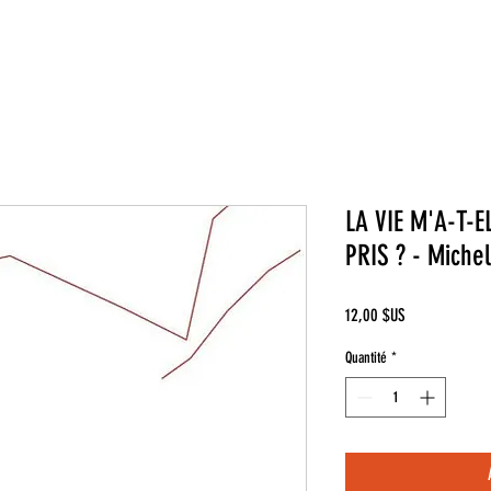
LA VIE M'A-T-E
PRIS ? - Miche
Prix
12,00 $US
Quantité
*