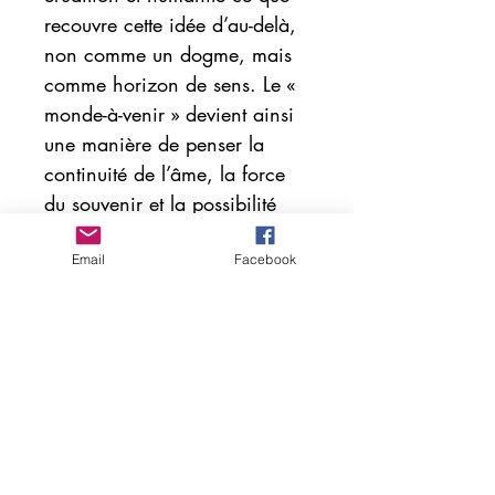
recouvre cette idée d’au-delà,
non comme un dogme, mais
comme horizon de sens. Le «
monde-à-venir » devient ainsi
une manière de penser la
continuité de l’âme, la force
du souvenir et la possibilité
d’un renouvellement intérieur.
Mêlant spiritualité, philosophie
Email
Facebook
et expérience humaine, il
ouvre un chemin pour celles et
ceux qui cherchent la paix au
cœur de l’absence.
Un livre lumineux qui tisse un
dialogue vivant entre tradition
et modernité.