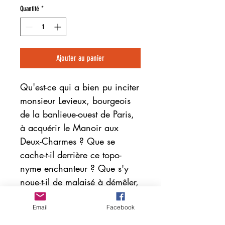
Quantité
*
Ajouter au panier
Qu'est-ce qui a bien pu inciter
monsieur Levieux, bourgeois
de la banlieue-ouest de Paris,
à acquérir le Manoir aux
Deux-Charmes ? Que se
cache-t-il derrière ce topo-
nyme enchanteur ? Que s'y
noue-t-il de malaisé à démêler,
qui vienne du passé, avec ses
zones d'ombre, ses éclats, ses
Email
Facebook
taches, ses cris et ses